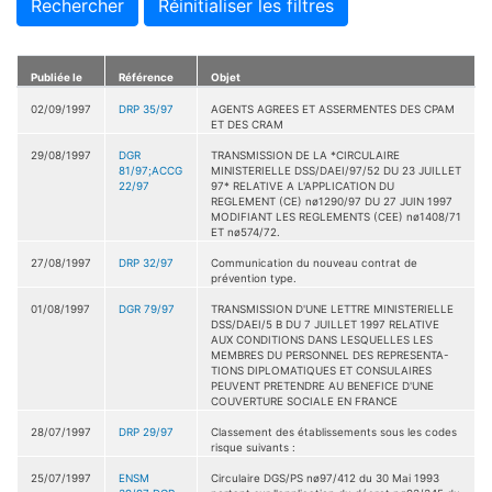
Rechercher
Réinitialiser les filtres
Publiée le
Référence
Objet
02/09/1997
DRP 35/97
AGENTS AGREES ET ASSERMENTES DES CPAM
ET DES CRAM
29/08/1997
DGR
TRANSMISSION DE LA *CIRCULAIRE
81/97;ACCG
MINISTERIELLE DSS/DAEI/97/52 DU 23 JUILLET
22/97
97* RELATIVE A L'APPLICATION DU
REGLEMENT (CE) nø1290/97 DU 27 JUIN 1997
MODIFIANT LES REGLEMENTS (CEE) nø1408/71
ET nø574/72.
27/08/1997
DRP 32/97
Communication du nouveau contrat de
prévention type.
01/08/1997
DGR 79/97
TRANSMISSION D'UNE LETTRE MINISTERIELLE
DSS/DAEI/5 B DU 7 JUILLET 1997 RELATIVE
AUX CONDITIONS DANS LESQUELLES LES
MEMBRES DU PERSONNEL DES REPRESENTA-
TIONS DIPLOMATIQUES ET CONSULAIRES
PEUVENT PRETENDRE AU BENEFICE D'UNE
COUVERTURE SOCIALE EN FRANCE
28/07/1997
DRP 29/97
Classement des établissements sous les codes
risque suivants :
25/07/1997
ENSM
Circulaire DGS/PS nø97/412 du 30 Mai 1993