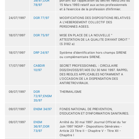
39/97;DGR
portant sur l'application du décret nø93/345 du
78/97
15 Mars 1993 relatif aux actes professionnels
et à l'exercice de la profession d'infirmier.
24/07/1997
DGR 77/97
MODIFICATIONS DES DISPOSITIONS RELATIVES
A L'HEBERGEMENT COLLECTIF DES
PERSONNES AGEES.
18/07/1997
DGR 75/97
MISE EN PLACE DE LA NOUVELLE "
ATTESTATION DE LA QUALITE D'AYANT DROIT "
(S 3182 a)
18/07/1997
DRP 24/97
Système d'identification hors champs SIRENE
ou complémentaire SIRENE.
17/07/1997
CABDIR
SECRET PROFESSIONNEL : CIRCULAIRE
10/97
DGS/DH/DSS/97/405 DU 30 MAI 1997. RAPPEL
DES REGLES APPLICABLES NOTAMMENT A
L'OCCASION DE LA DISPENSATION DES
ANTIRETROVIRAUX.
09/07/1997
DGR
THERMALISME
72/97;ENSM
35/97
09/07/1997
ENSM 34/97
FONDS NATIONAL DE PREVENTION,
D'EDUCATION ET D'INFORMATION SANITAIRES.
09/07/1997
ENSM
Arrêté du 30 mai 1997 Journal Officiel du 1er
36/97;DGR
Juin 1997 NGAP - Dispositions Générales -
73/97
Article 23 Titre II - Chapitre V - Titre XII -
Chapitre I