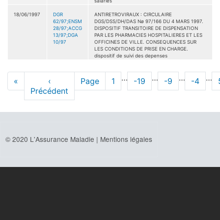
salariés
18/06/1997
DGR
ANTIRETROVIRAUX : CIRCULAIRE
62/97;ENSM
DGS/DSS/DH/DAS Nø 97/166 DU 4 MARS 1997.
28/97;ACCG
DISPOSITIF TRANSITOIRE DE DISPENSATION
13/97;DGA
PAR LES PHARMACIES HOSPITALIERES ET LES
10/97
OFFICINES DE VILLE. CONSEQUENCES SUR
LES CONDITIONS DE PRISE EN CHARGE.
dispositif de suivi des depenses
Pagination
…
…
…
…
Première
«
Page
‹
Page
Page
1
Page
-19
Page
-9
Page
-4
page
Précédent
précédente
© 2020 L'Assurance Maladie |
Mentions légales