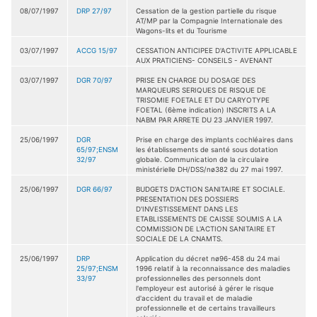
08/07/1997
DRP 27/97
Cessation de la gestion partielle du risque
AT/MP par la Compagnie Internationale des
Wagons-lits et du Tourisme
03/07/1997
ACCG 15/97
CESSATION ANTICIPEE D'ACTIVITE APPLICABLE
AUX PRATICIENS- CONSEILS - AVENANT
03/07/1997
DGR 70/97
PRISE EN CHARGE DU DOSAGE DES
MARQUEURS SERIQUES DE RISQUE DE
TRISOMIE FOETALE ET DU CARYOTYPE
FOETAL (6ème indication) INSCRITS A LA
NABM PAR ARRETE DU 23 JANVIER 1997.
25/06/1997
DGR
Prise en charge des implants cochléaires dans
65/97;ENSM
les établissements de santé sous dotation
32/97
globale. Communication de la circulaire
ministérielle DH/DSS/nø382 du 27 mai 1997.
25/06/1997
DGR 66/97
BUDGETS D'ACTION SANITAIRE ET SOCIALE.
PRESENTATION DES DOSSIERS
D'INVESTISSEMENT DANS LES
ETABLISSEMENTS DE CAISSE SOUMIS A LA
COMMISSION DE L'ACTION SANITAIRE ET
SOCIALE DE LA CNAMTS.
25/06/1997
DRP
Application du décret nø96-458 du 24 mai
25/97;ENSM
1996 relatif à la reconnaissance des maladies
33/97
professionnelles des personnels dont
l'employeur est autorisé à gérer le risque
d'accident du travail et de maladie
professionnelle et de certains travailleurs