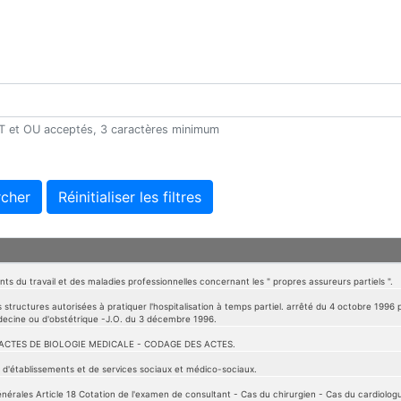
 ET et OU acceptés, 3 caractères minimum
cher
Réinitialiser les filtres
nts du travail et des maladies professionnelles concernant les " propres assureurs partiels ".
tructures autorisées à pratiquer l'hospitalisation à temps partiel. arrêté du 4 octobre 1996 p
decine ou d'obstétrique -J.O. du 3 décembre 1996.
CTES DE BIOLOGIE MEDICALE - CODAGE DES ACTES.
 d'établissements et de services sociaux et médico-sociaux.
nérales Article 18 Cotation de l'examen de consultant - Cas du chirurgien - Cas du cardiolog