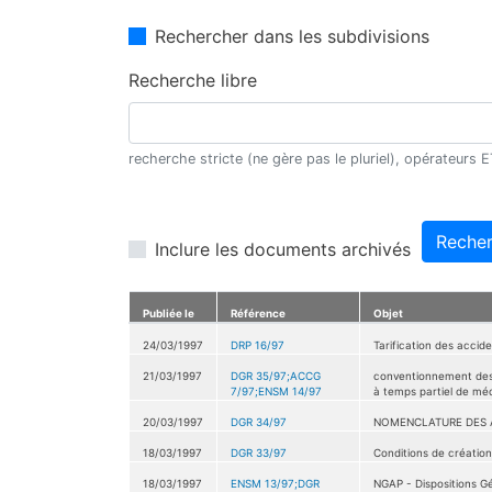
Rechercher dans les subdivisions
Recherche libre
recherche stricte (ne gère pas le pluriel), opérateurs
Recher
Inclure les documents archivés
Publiée le
Référence
Objet
24/03/1997
DRP 16/97
Tarification des accide
21/03/1997
DGR 35/97;ACCG
conventionnement des s
7/97;ENSM 14/97
à temps partiel de mé
20/03/1997
DGR 34/97
NOMENCLATURE DES A
18/03/1997
DGR 33/97
Conditions de création
18/03/1997
ENSM 13/97;DGR
NGAP - Dispositions Gé