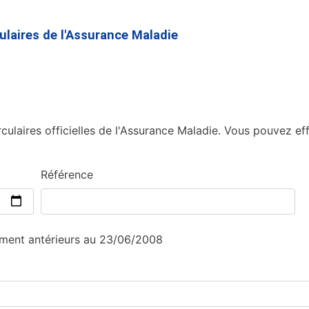
Aller
au
culaires de l'Assurance Maladie
contenu
principal
culaires officielles de l'Assurance Maladie. Vous pouvez eff
Référence
sement antérieurs au 23/06/2008