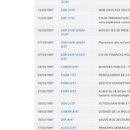
32/97
14/03/1997
DGR 31/97
MISE EN PLACE DES 
11/03/1997
DRP 11/97
STAGE PREPARATOIRE A
note explicative conce
10/03/1997
DGR 27/97;ENSM
MODALITES DE PRISE 
10/97
07/03/1997
DGR 24/97;ENSM
Placement des enfants
9/97
07/03/1997
DGR 25/97;ACCG
LOI DE FINANCES POU
6/97
04/03/1997
CABDIR 6/97
MARCHES PUBLICS - 
04/03/1997
ENSM 7/97
DEROULEMENT DE LA P
04/03/1997
ENSM 8/97
GESTION ADMINISTRAT
21/02/1997
ENSM 6/97
Arrêté du 28 janvier 
l'odonto-stomatologie
19/02/1997
DGR 21/97
ACTION SANITAIRE ET
18/02/1997
CABDIR 4/97
CODAGE DE LA BIOLO
18/02/1997
DRP 9/97
SAUVETAGE SECOURIS
17/02/1997
ACCG 5/97
PRINCIPES GENERAUX 