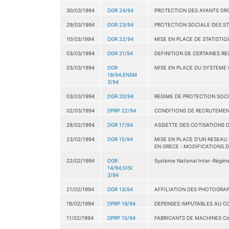
30/03/1994
DGR 24/94
PROTECTION DES AYANTS DROI
29/03/1994
DGR 23/94
PROTECTION SOCIALE DES S
10/03/1994
DGR 22/94
MISE EN PLACE DE STATISTI
03/03/1994
DGR 21/94
DEFINITION DE CERTAINES R
03/03/1994
DGR
MISE EN PLACE DU SYSTEME
19/94;ENSM
3/94
03/03/1994
DGR 20/94
REGIME DE PROTECTION SOC
02/03/1994
DPRP 22/94
CONDITIONS DE RECRUTEMENT
28/02/1994
DGR 17/94
ASSIETTE DES COTISATIONS D
23/02/1994
DGR 15/94
MISE EN PLACE D'UN RESEAU
EN GRECE : MODIFICATIONS 
22/02/1994
DGR
Système National Inter-Régimes
14/94;DISI
3/94
21/02/1994
DGR 13/94
AFFILIATION DES PHOTOGRAP
18/02/1994
DPRP 19/94
DEPENSES IMPUTABLES AU CO
11/02/1994
DPRP 15/94
FABRICANTS DE MACHINES Contra