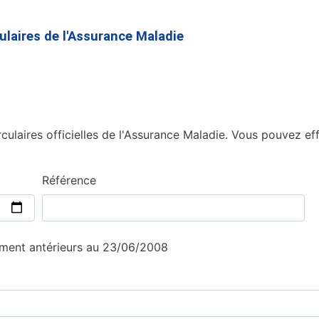
Aller
au
culaires de l'Assurance Maladie
contenu
principal
culaires officielles de l'Assurance Maladie. Vous pouvez eff
Référence
sement antérieurs au 23/06/2008