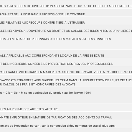
TS APRES DECES OU DIVORCE D'UN ASSURE *ART. L. 161-15 DU CODE DE LA SECURITE SO
TAGIAIRES DE LA FORMATION PROFESSIONNELLE CONTINUE
QUES RELATIVES AUX RECOURS CONTRE TIERS A L'ETRANGER
EGLES RELATIVES A L'OUVERTURE AU DROIT ET AU CALCUL DES INDEMNITES JOURNALIERES
 COMPLEMENTAIRE DE RECONNAISSANCE DES MALADIES PROFESSIONNELLES
IALE APPLICABLE AUX CORRESPONDANTS LOCAUX DE LA PRESSE ECRITE
 DES INGENIEURS-CONSEILS DE PREVENTION DES RISQUES PROFESSIONNELS.
'ASSURANCE VOLONTAIRE EN MATIERE D'ACCIDENTS DU TRAVAIL VISEE A L'ARTICLE L 743.1
 D'AVOCATS ETRANGERS AFIN D'AIDER LES CPAM DANS LA RECUPERATION DE LEURS CREANC
DU CALCUL DES FRAIS ET HONORAIRES DES AVOCATS
 - Clientèle - Mise en application du produit au 1er janvier 1994
HES AU REGIME DES ARTISTES-AUTEURS
MPTE EMPLOYEUR EN MATIERE DE TARIFICATION DES ACCIDENTS DU TRAVAIL.
ts de Prévention portant sur la conception d'équipements de travail plus sûrs.