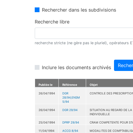
Rechercher dans les subdivisions
Recherche libre
recherche stricte (ne gère pas le pluriel), opérateurs
Recher
Inclure les documents archivés
Publiée le
Référence
Objet
26/04/1994
DGR
CONTROLE DES PRESCRIPTIO
28/94;ENSM
5/94
26/04/1994
DGR 29/94
SITUATION AU REGARD DE LA L
INDIVIDUELLE
25/04/1994
DPRP 29/94
CRAM COMPETENTE POUR STAT
11/04/1994
ACCG 8/94
MODALITES DE COMPTABILISAT