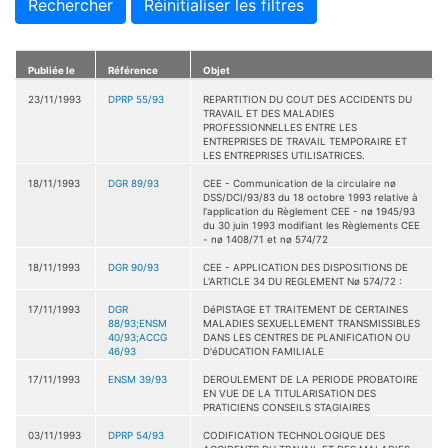
Rechercher
Réinitialiser les filtres
Publiée le
Référence
Objet
23/11/1993
DPRP 55/93
REPARTITION DU COUT DES ACCIDENTS DU
TRAVAIL ET DES MALADIES
PROFESSIONNELLES ENTRE LES
ENTREPRISES DE TRAVAIL TEMPORAIRE ET
LES ENTREPRISES UTILISATRICES.
18/11/1993
DGR 89/93
CEE - Communication de la circulaire nø
DSS/DCI/93/83 du 18 octobre 1993 relative à
l'application du Règlement CEE - nø 1945/93
du 30 juin 1993 modifiant les Règlements CEE
- nø 1408/71 et nø 574/72
18/11/1993
DGR 90/93
CEE - APPLICATION DES DISPOSITIONS DE
L'ARTICLE 34 DU REGLEMENT Nø 574/72 :
17/11/1993
DGR
DéPISTAGE ET TRAITEMENT DE CERTAINES
88/93;ENSM
MALADIES SEXUELLEMENT TRANSMISSIBLES
40/93;ACCG
DANS LES CENTRES DE PLANIFICATION OU
46/93
D'éDUCATION FAMILIALE
17/11/1993
ENSM 39/93
DEROULEMENT DE LA PERIODE PROBATOIRE
EN VUE DE LA TITULARISATION DES
PRATICIENS CONSEILS STAGIAIRES
03/11/1993
DPRP 54/93
CODIFICATION TECHNOLOGIQUE DES