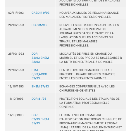
ACCIDENTS DU TRAVAIL ET DES MALADIES
PROFESSIONNELLES
02/11/1993
CABDIR 9/93
NOUVEAUX MODES DE RECONNAISSANCE
DES MALADIES PROFESSIONNELLES
26/10/1993
DGR 85/93
NOUVELLES INSTRUCTIONS APPLICABLES
AU RèGLEMENT DES INDEMNITéS
JOURNALIèRES DANS LE CADRE DE LA
LéGISLATION SUR LES ACCIDENTS DU
TRAVAIL ET LES MALADIES
PROFESSIONNELLES.
25/10/1993
DGR
MODALITéS DE PRISE EN CHARGE DU
84/93;ENSM
MATéRIEL ET DES PRODUITS NéCESSAIRES à
38/93
LA NUTRITION ENTéRALE à DOMICILE.
22/10/1993
STAT
CENTRES D'ACTION MéDICO-SOCIALE
6/93;ACCG
PRéCOCE - RéPARTITION DES CHARGES
39/93
ENTRE LES DIFFéRENTS RéGIMES.
19/10/1993
ENSM 37/93
ECHANGES CONFRATERNELS AVEC LES
CHIRURGIENS-DENTISTES
11/10/1993
DGR 81/93
PROTECTION SOCIALE DES STAGIAIRES DE
LA FORMATION PROFESSIONNELLE
CONTINUE
11/10/1993
DGR
LE CONTENTIEUX EN MATIèRE
82/93;ENSM
D'AUTORISATION D'ACTIVITéS CLINIQUES DE
35/93
PROCRéATION MéDICALEMENT ASSISTéE
(PMA) : RAPPEL DE LA RéGLEMENTATION ET