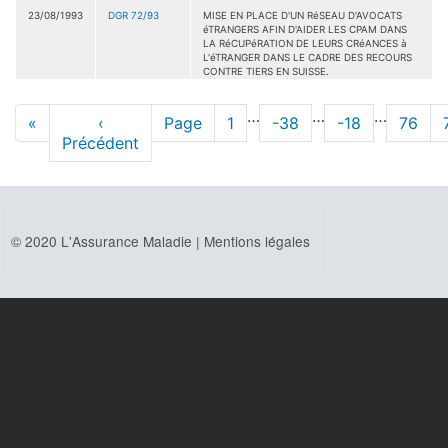
23/08/1993
DGR 72/93
MISE EN PLACE D'UN RéSEAU D'AVOCATS
éTRANGERS AFIN D'AIDER LES CPAM DANS
LA RéCUPéRATION DE LEURS CRéANCES à
L'éTRANGER DANS LE CADRE DES RECOURS
CONTRE TIERS EN SUISSE.
Pagination
…
…
…
Première
«
Page
‹
Page
Page
1
Page
-38
Page
-18
Page
76
page
Précédent
précédente
© 2020 L'Assurance Maladie |
Mentions légales