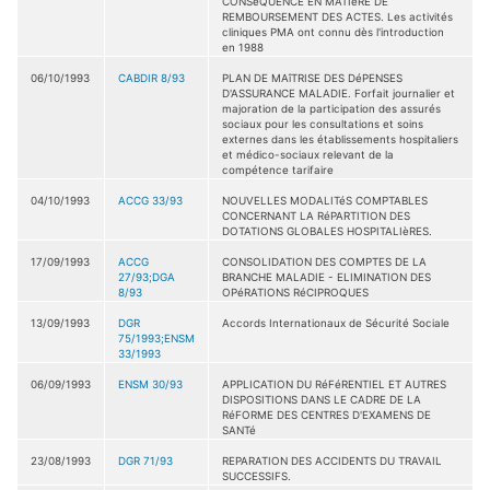
CONSéQUENCE EN MATIèRE DE
REMBOURSEMENT DES ACTES. Les activités
cliniques PMA ont connu dès l'introduction
en 1988
06/10/1993
CABDIR 8/93
PLAN DE MAîTRISE DES DéPENSES
D'ASSURANCE MALADIE. Forfait journalier et
majoration de la participation des assurés
sociaux pour les consultations et soins
externes dans les établissements hospitaliers
et médico-sociaux relevant de la
compétence tarifaire
04/10/1993
ACCG 33/93
NOUVELLES MODALITéS COMPTABLES
CONCERNANT LA RéPARTITION DES
DOTATIONS GLOBALES HOSPITALIèRES.
17/09/1993
ACCG
CONSOLIDATION DES COMPTES DE LA
27/93;DGA
BRANCHE MALADIE - ELIMINATION DES
8/93
OPéRATIONS RéCIPROQUES
13/09/1993
DGR
Accords Internationaux de Sécurité Sociale
75/1993;ENSM
33/1993
06/09/1993
ENSM 30/93
APPLICATION DU RéFéRENTIEL ET AUTRES
DISPOSITIONS DANS LE CADRE DE LA
RéFORME DES CENTRES D'EXAMENS DE
SANTé
23/08/1993
DGR 71/93
REPARATION DES ACCIDENTS DU TRAVAIL
SUCCESSIFS.