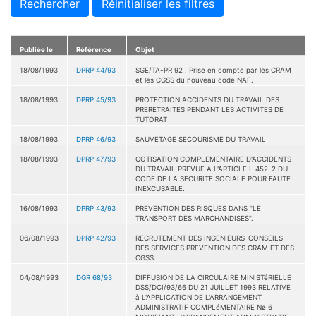
Rechercher
Réinitialiser les filtres
Publiée le
Référence
Objet
18/08/1993
DPRP 44/93
SGE/TA-PR 92 . Prise en compte par les CRAM
et les CGSS du nouveau code NAF.
18/08/1993
DPRP 45/93
PROTECTION ACCIDENTS DU TRAVAIL DES
PRERETRAITES PENDANT LES ACTIVITES DE
TUTORAT
18/08/1993
DPRP 46/93
SAUVETAGE SECOURISME DU TRAVAIL
18/08/1993
DPRP 47/93
COTISATION COMPLEMENTAIRE D'ACCIDENTS
DU TRAVAIL PREVUE A L'ARTICLE L 452-2 DU
CODE DE LA SECURITE SOCIALE POUR FAUTE
INEXCUSABLE.
16/08/1993
DPRP 43/93
PREVENTION DES RISQUES DANS "LE
TRANSPORT DES MARCHANDISES".
06/08/1993
DPRP 42/93
RECRUTEMENT DES INGENIEURS-CONSEILS
DES SERVICES PREVENTION DES CRAM ET DES
CGSS.
04/08/1993
DGR 68/93
DIFFUSION DE LA CIRCULAIRE MINISTéRIELLE
DSS/DCI/93/66 DU 21 JUILLET 1993 RELATIVE
à L'APPLICATION DE L'ARRANGEMENT
ADMINISTRATIF COMPLéMENTAIRE Nø 6