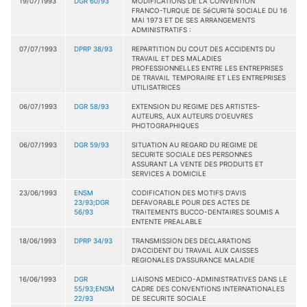
19/07/1993
DGR 60/93
MODIFICATIONS DE LA CONVENTION
FRANCO-TURQUE DE SéCURITé SOCIALE DU 16
MAI 1973 ET DE SES ARRANGEMENTS
ADMINISTRATIFS :
07/07/1993
DPRP 38/93
REPARTITION DU COUT DES ACCIDENTS DU
TRAVAIL ET DES MALADIES
PROFESSIONNELLES ENTRE LES ENTREPRISES
DE TRAVAIL TEMPORAIRE ET LES ENTREPRISES
UTILISATRICES
06/07/1993
DGR 58/93
EXTENSION DU REGIME DES ARTISTES-
AUTEURS, AUX AUTEURS D'OEUVRES
PHOTOGRAPHIQUES
06/07/1993
DGR 59/93
SITUATION AU REGARD DU REGIME DE
SECURITE SOCIALE DES PERSONNES
ASSURANT LA VENTE DES PRODUITS ET
SERVICES A DOMICILE
23/06/1993
ENSM
CODIFICATION DES MOTIFS D'AVIS
23/93;DGR
DEFAVORABLE POUR DES ACTES DE
56/93
TRAITEMENTS BUCCO-DENTAIRES SOUMIS A
ENTENTE PREALABLE
18/06/1993
DPRP 34/93
TRANSMISSION DES DECLARATIONS
D'ACCIDENT DU TRAVAIL AUX CAISSES
REGIONALES D'ASSURANCE MALADIE
16/06/1993
DGR
LIAISONS MEDICO-ADMINISTRATIVES DANS LE
55/93;ENSM
CADRE DES CONVENTIONS INTERNATIONALES
22/93
DE SECURITE SOCIALE