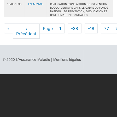
15/06/1993
ENSM 21/93
REALISATION D'UNE ACTION DE PREVENTION
BUCCO-DENTAIRE DANS LE CADRE DU FONDS
NATIONAL DE PREVENTION, D'EDUCATION ET
D'INFORMATIONS SANITAIRES
Pagination
…
…
…
Première
«
Page
‹
Page
Page
1
Page
-38
Page
-18
Page
77
page
Précédent
précédente
© 2020 L'Assurance Maladie |
Mentions légales