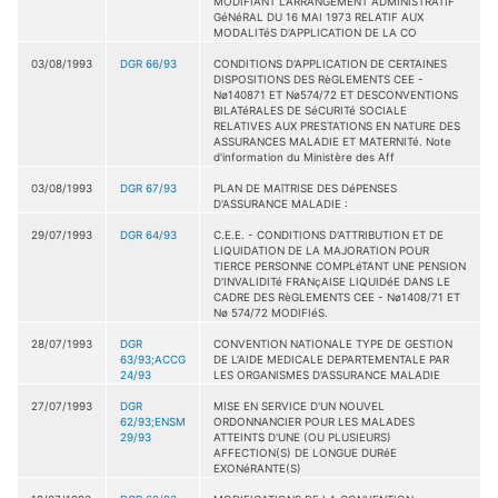
MODIFIANT L'ARRANGEMENT ADMINISTRATIF
GéNéRAL DU 16 MAI 1973 RELATIF AUX
MODALITéS D'APPLICATION DE LA CO
03/08/1993
DGR 66/93
CONDITIONS D'APPLICATION DE CERTAINES
DISPOSITIONS DES RèGLEMENTS CEE -
Nø140871 ET Nø574/72 ET DESCONVENTIONS
BILATéRALES DE SéCURITé SOCIALE
RELATIVES AUX PRESTATIONS EN NATURE DES
ASSURANCES MALADIE ET MATERNITé. Note
d'information du Ministère des Aff
03/08/1993
DGR 67/93
PLAN DE MAîTRISE DES DéPENSES
D'ASSURANCE MALADIE :
29/07/1993
DGR 64/93
C.E.E. - CONDITIONS D'ATTRIBUTION ET DE
LIQUIDATION DE LA MAJORATION POUR
TIERCE PERSONNE COMPLéTANT UNE PENSION
D'INVALIDITé FRANçAISE LIQUIDéE DANS LE
CADRE DES RèGLEMENTS CEE - Nø1408/71 ET
Nø 574/72 MODIFIéS.
28/07/1993
DGR
CONVENTION NATIONALE TYPE DE GESTION
63/93;ACCG
DE L'AIDE MEDICALE DEPARTEMENTALE PAR
24/93
LES ORGANISMES D'ASSURANCE MALADIE
27/07/1993
DGR
MISE EN SERVICE D'UN NOUVEL
62/93;ENSM
ORDONNANCIER POUR LES MALADES
29/93
ATTEINTS D'UNE (OU PLUSIEURS)
AFFECTION(S) DE LONGUE DURéE
EXONéRANTE(S)