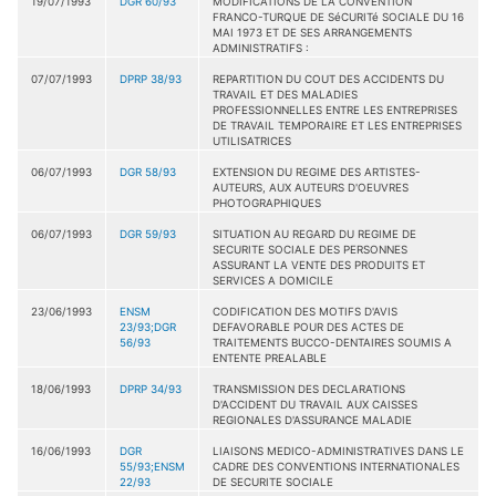
19/07/1993
DGR 60/93
MODIFICATIONS DE LA CONVENTION
FRANCO-TURQUE DE SéCURITé SOCIALE DU 16
MAI 1973 ET DE SES ARRANGEMENTS
ADMINISTRATIFS :
07/07/1993
DPRP 38/93
REPARTITION DU COUT DES ACCIDENTS DU
TRAVAIL ET DES MALADIES
PROFESSIONNELLES ENTRE LES ENTREPRISES
DE TRAVAIL TEMPORAIRE ET LES ENTREPRISES
UTILISATRICES
06/07/1993
DGR 58/93
EXTENSION DU REGIME DES ARTISTES-
AUTEURS, AUX AUTEURS D'OEUVRES
PHOTOGRAPHIQUES
06/07/1993
DGR 59/93
SITUATION AU REGARD DU REGIME DE
SECURITE SOCIALE DES PERSONNES
ASSURANT LA VENTE DES PRODUITS ET
SERVICES A DOMICILE
23/06/1993
ENSM
CODIFICATION DES MOTIFS D'AVIS
23/93;DGR
DEFAVORABLE POUR DES ACTES DE
56/93
TRAITEMENTS BUCCO-DENTAIRES SOUMIS A
ENTENTE PREALABLE
18/06/1993
DPRP 34/93
TRANSMISSION DES DECLARATIONS
D'ACCIDENT DU TRAVAIL AUX CAISSES
REGIONALES D'ASSURANCE MALADIE
16/06/1993
DGR
LIAISONS MEDICO-ADMINISTRATIVES DANS LE
55/93;ENSM
CADRE DES CONVENTIONS INTERNATIONALES
22/93
DE SECURITE SOCIALE