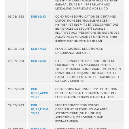
MODIFIANT L'ARRANGEMENT ADMINISTRATIF
GéNéRAL DU 16 MAI 1973 RELATIF AUX
MODALITéS D'APPLICATION DE LA CO
03/08/1993
DGR 66/93
CONDITIONS D'APPLICATION DE CERTAINES
DISPOSITIONS DES RèGLEMENTS CEE -
Nø140871 ET Nø574/72 ET DESCONVENTIONS
BILATéRALES DE SéCURITé SOCIALE
RELATIVES AUX PRESTATIONS EN NATURE DES
ASSURANCES MALADIE ET MATERNITé. Note
d'information du Ministère des Aff
03/08/1993
DGR 67/93
PLAN DE MAîTRISE DES DéPENSES
D'ASSURANCE MALADIE :
29/07/1993
DGR 64/93
C.E.E. - CONDITIONS D'ATTRIBUTION ET DE
LIQUIDATION DE LA MAJORATION POUR
TIERCE PERSONNE COMPLéTANT UNE PENSION
D'INVALIDITé FRANçAISE LIQUIDéE DANS LE
CADRE DES RèGLEMENTS CEE - Nø1408/71 ET
Nø 574/72 MODIFIéS.
28/07/1993
DGR
CONVENTION NATIONALE TYPE DE GESTION
63/93;ACCG
DE L'AIDE MEDICALE DEPARTEMENTALE PAR
24/93
LES ORGANISMES D'ASSURANCE MALADIE
27/07/1993
DGR
MISE EN SERVICE D'UN NOUVEL
62/93;ENSM
ORDONNANCIER POUR LES MALADES
29/93
ATTEINTS D'UNE (OU PLUSIEURS)
AFFECTION(S) DE LONGUE DURéE
EXONéRANTE(S)