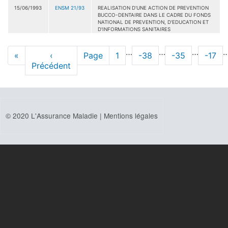
15/06/1993
ENSM 21/93
REALISATION D'UNE ACTION DE PREVENTION
BUCCO-DENTAIRE DANS LE CADRE DU FONDS
NATIONAL DE PREVENTION, D'EDUCATION ET
D'INFORMATIONS SANITAIRES
Pagination
…
…
…
Première
«
Page
‹
Page
Page
1
Page
-38
Page
-35
Page
-17
page
Précédent
précédente
© 2020 L'Assurance Maladie |
Mentions légales