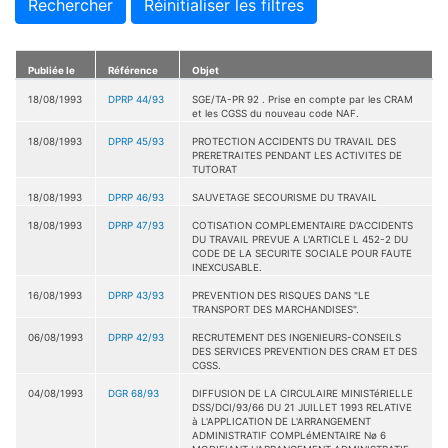
Rechercher
Réinitialiser les filtres
Publiée le
Référence
Objet
18/08/1993
DPRP 44/93
SGE/TA-PR 92 . Prise en compte par les CRAM
et les CGSS du nouveau code NAF.
18/08/1993
DPRP 45/93
PROTECTION ACCIDENTS DU TRAVAIL DES
PRERETRAITES PENDANT LES ACTIVITES DE
TUTORAT
18/08/1993
DPRP 46/93
SAUVETAGE SECOURISME DU TRAVAIL
18/08/1993
DPRP 47/93
COTISATION COMPLEMENTAIRE D'ACCIDENTS
DU TRAVAIL PREVUE A L'ARTICLE L 452-2 DU
CODE DE LA SECURITE SOCIALE POUR FAUTE
INEXCUSABLE.
16/08/1993
DPRP 43/93
PREVENTION DES RISQUES DANS "LE
TRANSPORT DES MARCHANDISES".
06/08/1993
DPRP 42/93
RECRUTEMENT DES INGENIEURS-CONSEILS
DES SERVICES PREVENTION DES CRAM ET DES
CGSS.
04/08/1993
DGR 68/93
DIFFUSION DE LA CIRCULAIRE MINISTéRIELLE
DSS/DCI/93/66 DU 21 JUILLET 1993 RELATIVE
à L'APPLICATION DE L'ARRANGEMENT
ADMINISTRATIF COMPLéMENTAIRE Nø 6