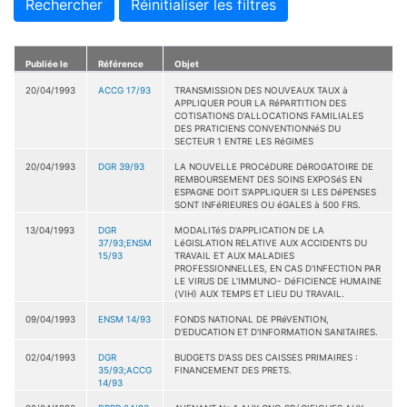
Rechercher
Réinitialiser les filtres
Publiée le
Référence
Objet
20/04/1993
ACCG 17/93
TRANSMISSION DES NOUVEAUX TAUX à
APPLIQUER POUR LA RéPARTITION DES
COTISATIONS D'ALLOCATIONS FAMILIALES
DES PRATICIENS CONVENTIONNéS DU
SECTEUR 1 ENTRE LES RéGIMES
20/04/1993
DGR 39/93
LA NOUVELLE PROCéDURE DéROGATOIRE DE
REMBOURSEMENT DES SOINS EXPOSéS EN
ESPAGNE DOIT S'APPLIQUER SI LES DéPENSES
SONT INFéRIEURES OU éGALES à 500 FRS.
13/04/1993
DGR
MODALITéS D'APPLICATION DE LA
37/93;ENSM
LéGISLATION RELATIVE AUX ACCIDENTS DU
15/93
TRAVAIL ET AUX MALADIES
PROFESSIONNELLES, EN CAS D'INFECTION PAR
LE VIRUS DE L'IMMUNO- DéFICIENCE HUMAINE
(VIH) AUX TEMPS ET LIEU DU TRAVAIL.
09/04/1993
ENSM 14/93
FONDS NATIONAL DE PRéVENTION,
D'EDUCATION ET D'INFORMATION SANITAIRES.
02/04/1993
DGR
BUDGETS D'ASS DES CAISSES PRIMAIRES :
35/93;ACCG
FINANCEMENT DES PRETS.
14/93