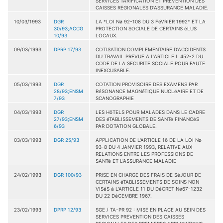
SERVICES TARIFICATION ET PREVENTION DES
CAISSES REGIONALES D'ASSURANCE MALADIE.
10/03/1993
DGR
LA *LOI Nø 92-108 DU 3 FéVRIER 1992* ET LA
30/93;ACCG
PROTECTION SOCIALE DE CERTAINS éLUS
10/93
LOCAUX.
09/03/1993
DPRP 17/93
COTISATION COMPLEMENTAIRE D'ACCIDENTS
DU TRAVAIL PREVUE A L'ARTICLE L 452-2 DU
CODE DE LA SECURITE SOCIALE POUR FAUTE
INEXCUSABLE.
05/03/1993
DGR
COTATION PROVISOIRE DES EXAMENS PAR
28/93;ENSM
RéSONANCE MAGNéTIQUE NUCLéAIRE ET DE
7/93
SCANOGRAPHIE
04/03/1993
DGR
LES HôTELS POUR MALADES DANS LE CADRE
27/93;ENSM
DES éTABLISSEMENTS DE SANTé FINANCéS
6/93
PAR DOTATION GLOBALE.
03/03/1993
DGR 25/93
APPLICATION DE L'ARTICLE 16 DE LA LOI Nø
93-8 DU 4 JANVIER 1993, RELATIVE AUX
RELATIONS ENTRE LES PROFESSIONS DE
SANTé ET L'ASSURANCE MALADIE
24/02/1993
DGR 100/93
PRISE EN CHARGE DES FRAIS DE SéJOUR DE
CERTAINS éTABLISSEMENTS DE SOINS NON
VISéS à L'ARTICLE 11 DU DéCRET Nø67-1232
DU 22 DéCEMBRE 1967.
23/02/1993
DPRP 12/93
SGE / TA-PR 92 : MISE EN PLACE AU SEIN DES
SERVICES PREVENTION DES CAISSES