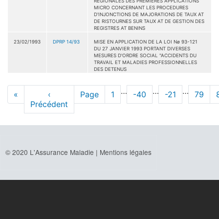
REGIONALES DES PREMIERES APPLICATIONS
MICRO CONCERNANT LES PROCEDURES
D'INJONCTIONS DE MAJORATIONS DE TAUX AT
DE RISTOURNES SUR TAUX AT DE GESTION DES
REGISTRES AT BENINS
23/02/1993
DPRP 14/93
MISE EN APPLICATION DE LA LOI Nø 93-121
DU 27 JANVIER 1993 PORTANT DIVERSES
MESURES D'ORDRE SOCIAL "ACCIDENTS DU
TRAVAIL ET MALADIES PROFESSIONNELLES
DES DETENUS
Pagination
…
…
…
Première
«
Page
‹
Page
Page
1
Page
-40
Page
-21
Page
79
page
Précédent
précédente
© 2020 L'Assurance Maladie |
Mentions légales