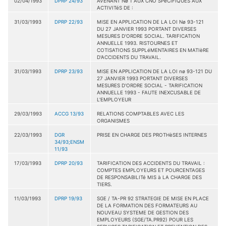
02/04/1993
DPRP 24/93
AVENANT Nø 1 AUX CNO SPéCIFIQUES AUX
ACTIVITéS DE :
31/03/1993
DPRP 22/93
MISE EN APPLICATION DE LA LOI Nø 93-121
DU 27 JANVIER 1993 PORTANT DIVERSES
MESURES D'ORDRE SOCIAL. TARIFICATION
ANNUELLE 1993. RISTOURNES ET
COTISATIONS SUPPLéMENTAIRES EN MATIèRE
D'ACCIDENTS DU TRAVAIL.
31/03/1993
DPRP 23/93
MISE EN APPLICATION DE LA LOI nø 93-121 DU
27 JANVIER 1993 PORTANT DIVERSES
MESURES D'ORDRE SOCIAL - TARIFICATION
ANNUELLE 1993 - FAUTE INEXCUSABLE DE
L'EMPLOYEUR
29/03/1993
ACCG 13/93
RELATIONS COMPTABLES AVEC LES
ORGANISMES
22/03/1993
DGR
PRISE EN CHARGE DES PROTHèSES INTERNES
34/93;ENSM
11/93
17/03/1993
DPRP 20/93
TARIFICATION DES ACCIDENTS DU TRAVAIL :
COMPTES EMPLOYEURS ET POURCENTAGES
DE RESPONSABILITé MIS à LA CHARGE DES
TIERS.
11/03/1993
DPRP 19/93
SGE / TA-PR 92 STRATEGIE DE MISE EN PLACE
DE LA FORMATION DES FORMATEURS AU
NOUVEAU SYSTEME DE GESTION DES
EMPLOYEURS (SGE/TA.PR92) POUR LES