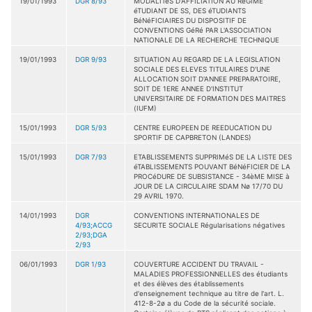
19/01/1993
DGR 8/93
MODALITéS D'AFFILIATION AU RéGIME
éTUDIANT DE SS, DES éTUDIANTS
BéNéFICIAIRES DU DISPOSITIF DE
CONVENTIONS GéRé PAR L'ASSOCIATION
NATIONALE DE LA RECHERCHE TECHNIQUE
19/01/1993
DGR 9/93
SITUATION AU REGARD DE LA LEGISLATION
SOCIALE DES ELEVES TITULAIRES D'UNE
ALLOCATION SOIT D'ANNEE PREPARATOIRE,
SOIT DE 1ERE ANNEE D'INSTITUT
UNIVERSITAIRE DE FORMATION DES MAITRES
(IUFM)
15/01/1993
DGR 5/93
CENTRE EUROPEEN DE REEDUCATION DU
SPORTIF DE CAPBRETON (LANDES)
15/01/1993
DGR 7/93
ETABLISSEMENTS SUPPRIMéS DE LA LISTE DES
éTABLISSEMENTS POUVANT BéNéFICIER DE LA
PROCéDURE DE SUBSISTANCE - 34èME MISE à
JOUR DE LA CIRCULAIRE SDAM Nø 17/70 DU
29 AVRIL 1970.
14/01/1993
DGR
CONVENTIONS INTERNATIONALES DE
4/93;ACCG
SECURITE SOCIALE Régularisations négatives
2/93;DGA
2/93
06/01/1993
DGR 1/93
COUVERTURE ACCIDENT DU TRAVAIL -
MALADIES PROFESSIONNELLES des étudiants
et des élèves des établissements
d'enseignement technique au titre de l'art. L.
412-8-2ø a du Code de la sécurité sociale.