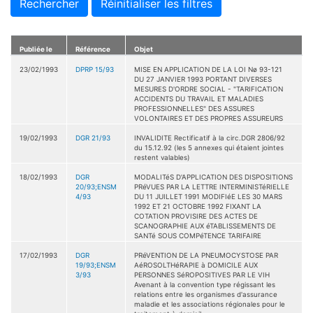
Rechercher
Réinitialiser les filtres
Publiée le
Référence
Objet
23/02/1993
DPRP 15/93
MISE EN APPLICATION DE LA LOI Nø 93-121
DU 27 JANVIER 1993 PORTANT DIVERSES
MESURES D'ORDRE SOCIAL - "TARIFICATION
ACCIDENTS DU TRAVAIL ET MALADIES
PROFESSIONNELLES" DES ASSURES
VOLONTAIRES ET DES PROPRES ASSUREURS
19/02/1993
DGR 21/93
INVALIDITE Rectificatif à la circ.DGR 2806/92
du 15.12.92 (les 5 annexes qui étaient jointes
restent valables)
18/02/1993
DGR
MODALITéS D'APPLICATION DES DISPOSITIONS
20/93;ENSM
PRéVUES PAR LA LETTRE INTERMINISTéRIELLE
4/93
DU 11 JUILLET 1991 MODIFIéE LES 30 MARS
1992 ET 21 OCTOBRE 1992 FIXANT LA
COTATION PROVISIRE DES ACTES DE
SCANOGRAPHIE AUX éTABLISSEMENTS DE
SANTé SOUS COMPéTENCE TARIFAIRE
17/02/1993
DGR
PRéVENTION DE LA PNEUMOCYSTOSE PAR
19/93;ENSM
AéROSOLTHéRAPIE à DOMICILE AUX
3/93
PERSONNES SéROPOSITIVES PAR LE VIH
Avenant à la convention type régissant les
relations entre les organismes d'assurance
maladie et les associations régionales pour le