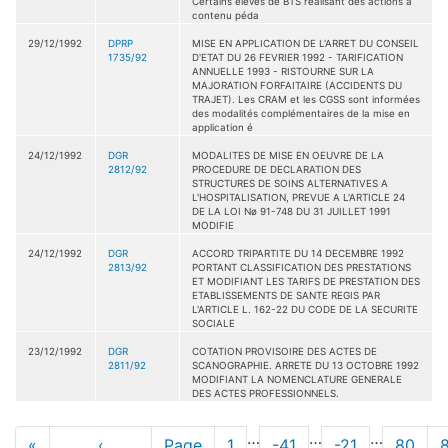
Certains élèves de BTS réalisant des actions à
contenu péda
29/12/1992
DPRP
MISE EN APPLICATION DE L'ARRET DU CONSEIL
1735/92
D'ETAT DU 26 FEVRIER 1992 - TARIFICATION
ANNUELLE 1993 - RISTOURNE SUR LA
MAJORATION FORFAITAIRE (ACCIDENTS DU
TRAJET). Les CRAM et les CGSS sont informées
des modalités complémentaires de la mise en
application é
24/12/1992
DGR
MODALITES DE MISE EN OEUVRE DE LA
2812/92
PROCEDURE DE DECLARATION DES
STRUCTURES DE SOINS ALTERNATIVES A
L'HOSPITALISATION, PREVUE A L'ARTICLE 24
DE LA LOI Nø 91-748 DU 31 JUILLET 1991
MODIFIE
24/12/1992
DGR
ACCORD TRIPARTITE DU 14 DECEMBRE 1992
2813/92
PORTANT CLASSIFICATION DES PRESTATIONS
ET MODIFIANT LES TARIFS DE PRESTATION DES
ETABLISSEMENTS DE SANTE REGIS PAR
L'ARTICLE L. 162-22 DU CODE DE LA SECURITE
SOCIALE
23/12/1992
DGR
COTATION PROVISOIRE DES ACTES DE
2811/92
SCANOGRAPHIE. ARRETE DU 13 OCTOBRE 1992
MODIFIANT LA NOMENCLATURE GENERALE
DES ACTES PROFESSIONNELS.
Pagination
…
…
…
Première
«
Page
‹
Page
Page
1
Page
-41
Page
-21
Page
80