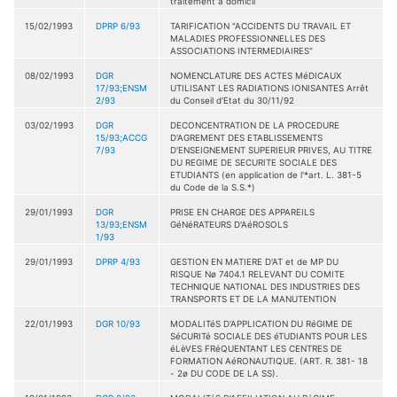
traitement à domicil
15/02/1993
DPRP 6/93
TARIFICATION "ACCIDENTS DU TRAVAIL ET
MALADIES PROFESSIONNELLES DES
ASSOCIATIONS INTERMEDIAIRES"
08/02/1993
DGR
NOMENCLATURE DES ACTES MéDICAUX
17/93;ENSM
UTILISANT LES RADIATIONS IONISANTES Arrêt
2/93
du Conseil d'Etat du 30/11/92
03/02/1993
DGR
DECONCENTRATION DE LA PROCEDURE
15/93;ACCG
D'AGREMENT DES ETABLISSEMENTS
7/93
D'ENSEIGNEMENT SUPERIEUR PRIVES, AU TITRE
DU REGIME DE SECURITE SOCIALE DES
ETUDIANTS (en application de l'*art. L. 381-5
du Code de la S.S.*)
29/01/1993
DGR
PRISE EN CHARGE DES APPAREILS
13/93;ENSM
GéNéRATEURS D'AéROSOLS
1/93
29/01/1993
DPRP 4/93
GESTION EN MATIERE D'AT et de MP DU
RISQUE Nø 7404.1 RELEVANT DU COMITE
TECHNIQUE NATIONAL DES INDUSTRIES DES
TRANSPORTS ET DE LA MANUTENTION
22/01/1993
DGR 10/93
MODALITéS D'APPLICATION DU RéGIME DE
SéCURITé SOCIALE DES éTUDIANTS POUR LES
éLèVES FRéQUENTANT LES CENTRES DE
FORMATION AéRONAUTIQUE. (ART. R. 381- 18
- 2ø DU CODE DE LA SS).