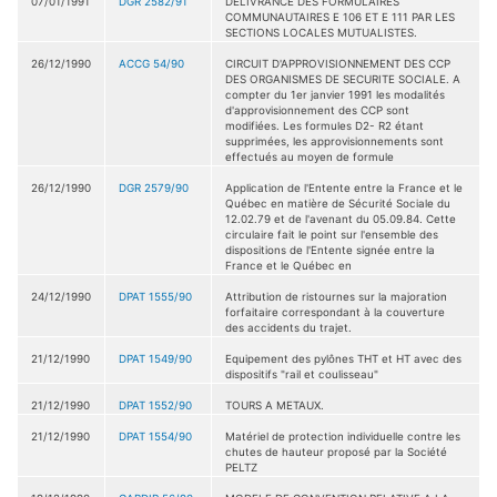
07/01/1991
DGR 2582/91
DELIVRANCE DES FORMULAIRES
COMMUNAUTAIRES E 106 ET E 111 PAR LES
SECTIONS LOCALES MUTUALISTES.
26/12/1990
ACCG 54/90
CIRCUIT D'APPROVISIONNEMENT DES CCP
DES ORGANISMES DE SECURITE SOCIALE. A
compter du 1er janvier 1991 les modalités
d'approvisionnement des CCP sont
modifiées. Les formules D2- R2 étant
supprimées, les approvisionnements sont
effectués au moyen de formule
26/12/1990
DGR 2579/90
Application de l'Entente entre la France et le
Québec en matière de Sécurité Sociale du
12.02.79 et de l'avenant du 05.09.84. Cette
circulaire fait le point sur l'ensemble des
dispositions de l'Entente signée entre la
France et le Québec en
24/12/1990
DPAT 1555/90
Attribution de ristournes sur la majoration
forfaitaire correspondant à la couverture
des accidents du trajet.
21/12/1990
DPAT 1549/90
Equipement des pylônes THT et HT avec des
dispositifs "rail et coulisseau"
21/12/1990
DPAT 1552/90
TOURS A METAUX.
21/12/1990
DPAT 1554/90
Matériel de protection individuelle contre les
chutes de hauteur proposé par la Société
PELTZ