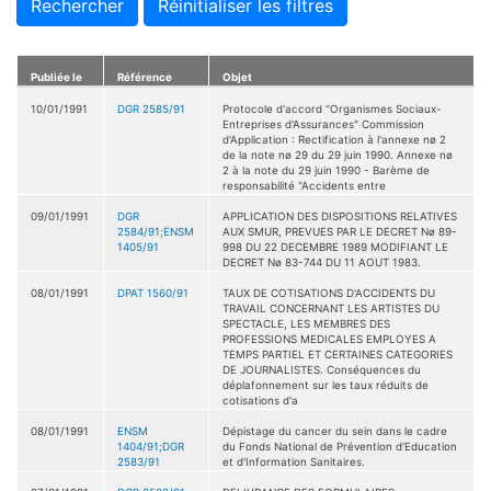
Rechercher
Réinitialiser les filtres
Publiée le
Référence
Objet
10/01/1991
DGR 2585/91
Protocole d'accord "Organismes Sociaux-
Entreprises d'Assurances" Commission
d'Application : Rectification à l'annexe nø 2
de la note nø 29 du 29 juin 1990. Annexe nø
2 à la note du 29 juin 1990 - Barème de
responsabilité "Accidents entre
09/01/1991
DGR
APPLICATION DES DISPOSITIONS RELATIVES
2584/91;ENSM
AUX SMUR, PREVUES PAR LE DECRET Nø 89-
1405/91
998 DU 22 DECEMBRE 1989 MODIFIANT LE
DECRET Nø 83-744 DU 11 AOUT 1983.
08/01/1991
DPAT 1560/91
TAUX DE COTISATIONS D'ACCIDENTS DU
TRAVAIL CONCERNANT LES ARTISTES DU
SPECTACLE, LES MEMBRES DES
PROFESSIONS MEDICALES EMPLOYES A
TEMPS PARTIEL ET CERTAINES CATEGORIES
DE JOURNALISTES. Conséquences du
déplafonnement sur les taux réduits de
cotisations d'a
08/01/1991
ENSM
Dépistage du cancer du sein dans le cadre
1404/91;DGR
du Fonds National de Prévention d'Education
2583/91
et d'Information Sanitaires.