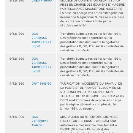
19/12/1990
CABDIR 56/90
MODELE DE CONVENTION RELATIVE A LA
PRISE EN CHARGE DES EXAMENS D'IMAGERIE
PAR RESONANCE MAGNETIQUE NUCLEAIRE
La prise en charge des actes d'Imagerie par
Résonance Magnétique Nucléaire sur la base
de la cotation provisoire fixée par la
circulaire ministéri
19/12/1990
DGA
Transferts Budgétaires au 1er janvier 1991.
22/90;ASS
Des précisions sont apportées sur la
150/90;ACCG
présentation des documents budgétaires
53/90
des gestions G, SM, P et sur les modalités de
calcul des transferts.
19/12/1990
DGA
Transferts Budgétaires au 1er janvier 1991.
23/90;ASS
Des précisions sont apportées sur la
149/90;ACCG
présentation des documents budgétaires
52/90
des gestions G, SM, P et sur les modalités de
calcul des transferts.
17/12/1990
DPAT 1546/90
TARIFICATION "ACCIDENTS DU TRAVAIL" DE
LA POSTE ET DE FRANCE TELECOM EN CE
QUI CONCERNE LE PERSONNEL NON
TITULAIRE DE DROIT PRIVE. Les CRAM et les
CGSS sont informées de la prise en charge
par le régime général, à compter du 1er
janvier 1991, du risque d'
14/12/1990
DGA
MISE A JOUR DU REPERTOIRE SIRENE DE
24/90;DPAT
L'INSEE PAR LES CRAM. Les CRAM sont
1547/90
autorisées à transmettre directement à
l'INSEE (Directions Régionales) des