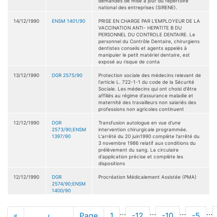
demandes de mise à jour du répertoire
national des entreprises (SIRENE).
14/12/1990
ENSM 1401/90
PRISE EN CHARGE PAR L'EMPLOYEUR DE LA
VACCINATION ANTI- HEPATITE B DU
PERSONNEL DU CONTROLE DENTAIRE. Le
personnel du Contrôle Dentaire, chirurgiens
dentistes conseils et agents appelés à
manipuler le petit matériel dentaire, est
exposé au risque de conta
13/12/1990
DGR 2575/90
Protection sociale des médecins relevant de
l'article L. 722-1-1 du code de la Sécurité
Sociale. Les médecins qui ont choisi d'être
affiliés au régime d'assurance maladie et
maternité des travailleurs non salariés des
professions non agricoles continuent
12/12/1990
DGR
Transfusion autologue en vue d'une
2573/90;ENSM
intervention chirurgicale programmée.
1397/90
L'arrêté du 20 juin1990 complète l'arrêté du
3 novembre 1986 relatif aux conditions du
prélèvement du sang. La circulaire
d'application précise et complète les
dispositions
12/12/1990
DGR
Procréation Médicalement Assistée (PMA)
2574/90;ENSM
1400/90
Pagination
…
…
…
…
Première
«
Page
‹
Page
Page
1
Page
-12
Page
-10
Page
-5