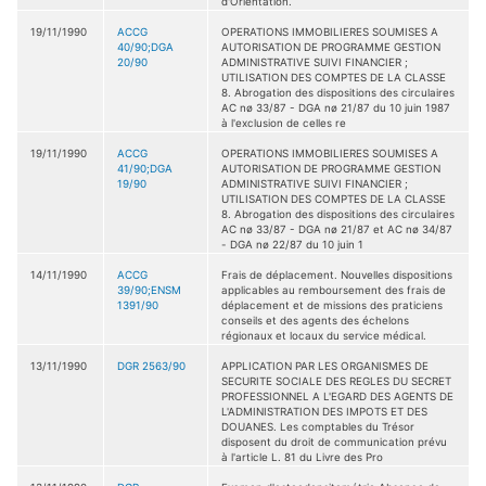
d'Orientation.
19/11/1990
ACCG
OPERATIONS IMMOBILIERES SOUMISES A
40/90;DGA
AUTORISATION DE PROGRAMME GESTION
20/90
ADMINISTRATIVE SUIVI FINANCIER ;
UTILISATION DES COMPTES DE LA CLASSE
8. Abrogation des dispositions des circulaires
AC nø 33/87 - DGA nø 21/87 du 10 juin 1987
à l'exclusion de celles re
19/11/1990
ACCG
OPERATIONS IMMOBILIERES SOUMISES A
41/90;DGA
AUTORISATION DE PROGRAMME GESTION
19/90
ADMINISTRATIVE SUIVI FINANCIER ;
UTILISATION DES COMPTES DE LA CLASSE
8. Abrogation des dispositions des circulaires
AC nø 33/87 - DGA nø 21/87 et AC nø 34/87
- DGA nø 22/87 du 10 juin 1
14/11/1990
ACCG
Frais de déplacement. Nouvelles dispositions
39/90;ENSM
applicables au remboursement des frais de
1391/90
déplacement et de missions des praticiens
conseils et des agents des échelons
régionaux et locaux du service médical.
13/11/1990
DGR 2563/90
APPLICATION PAR LES ORGANISMES DE
SECURITE SOCIALE DES REGLES DU SECRET
PROFESSIONNEL A L'EGARD DES AGENTS DE
L'ADMINISTRATION DES IMPOTS ET DES
DOUANES. Les comptables du Trésor
disposent du droit de communication prévu
à l'article L. 81 du Livre des Pro