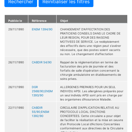
Rechercher
Réinitialiser les filtres
Publiée le
Référence
Objet
29/11/1990
ENSM 1394/90
CHANGEMENT D'AFFECTATION DES
PRATICIENS CONSEILS DANS LE CADRE DE
LEUR REGION, POUR DES RAISONS
MOTIVEES DE SERVICE. Le redéploiement
des effectifs dans une région peut s'avérer
nécessaire, que des postes soient vacants
ou non. Le changement d'affectation
26/11/1990
CABDIR 54/90
Rappel de la réglementation en terme de
facturation des prix de journée et des
forfaits de salle d'opération concernant la
chirurgie ambulatoire en établissements de
soins prives.
26/11/1990
DGR
ALLERGENES PREPARES POUR UN SEUL
2568/90;ENSM
INDIVIDU APSI. Les allergènes préparés pour
1393/90
un seul individu APSI sont pris en charge par
les organismes d'Assurance Maladie.
22/11/1990
CABDIR
CIRCULAIRE D'APPLICATION RELATIVE AU
55/90;ENSM
PROTOCOLE LOCAL D'ACTIONS
1392/90
CONCERTEES. Cette circulaire a pour objet
de faciliter la réalisation et la mise en oeuvre
d'un Protocole Local d'Actions Concertées
conformément aux directives de la Circulaire