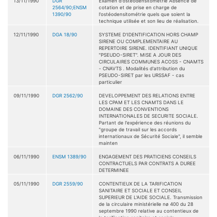
13/11/1990
DGR
Examen d'osteodensitométrie Absence de
2564/90;ENSM
cotation et de prise en charge de
1390/90
l'ostéodensitométrie quels que soient la
technique utilisée et son lieu de réalisation.
12/11/1990
DGA 18/90
SYSTEME D'IDENTIFICATION HORS CHAMP
SIRENE OU COMPLEMENTAIRE AU
REPERTOIRE SIRENE. IDENTIFIANT UNIQUE
"PSEUDO-SIRET". MISE A JOUR DES
CIRCULAIRES COMMUNES ACOSS - CNAMTS
- CNAVTS . Modalités d'attribution du
PSEUDO-SIRET par les URSSAF - cas
particulier
09/11/1990
DGR 2562/90
DEVELOPPEMENT DES RELATIONS ENTRE
LES CPAM ET LES CNAMTS DANS LE
DOMAINE DES CONVENTIONS
INTERNATIONALES DE SECURITE SOCIALE.
Partant de l'expérience des réunions du
"groupe de travail sur les accords
internationaux de Sécurité Sociale", il semble
mainten
06/11/1990
ENSM 1389/90
ENGAGEMENT DES PRATICIENS CONSEILS
CONTRACTUELS PAR CONTRATS A DUREE
DETERMINEE
05/11/1990
DGR 2559/90
CONTENTIEUX DE LA TARIFICATION
SANITAIRE ET SOCIALE ET CONSEIL
SUPERIEUR DE L'AIDE SOCIALE. Transmission
de la circulaire ministérielle nø 400 du 28
septembre 1990 relative au contentieux de