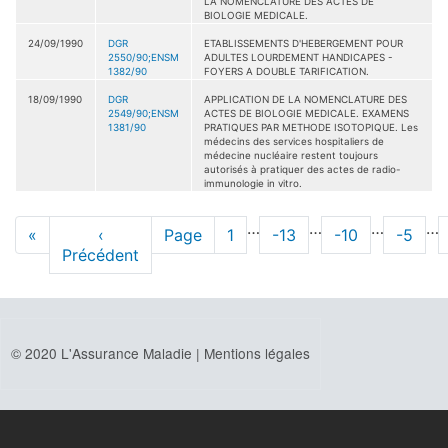
LA NOMENCLATURE DES ACTES DE
BIOLOGIE MEDICALE.
24/09/1990
DGR
ETABLISSEMENTS D'HEBERGEMENT POUR
2550/90;ENSM
ADULTES LOURDEMENT HANDICAPES -
1382/90
FOYERS A DOUBLE TARIFICATION.
18/09/1990
DGR
APPLICATION DE LA NOMENCLATURE DES
2549/90;ENSM
ACTES DE BIOLOGIE MEDICALE. EXAMENS
1381/90
PRATIQUES PAR METHODE ISOTOPIQUE. Les
médecins des services hospitaliers de
médecine nucléaire restent toujours
autorisés à pratiquer des actes de radio-
immunologie in vitro.
Pagination
…
…
…
…
Première
«
Page
‹
Page
Page
1
Page
-13
Page
-10
Page
-5
page
Précédent
précédente
© 2020 L'Assurance Maladie |
Mentions légales