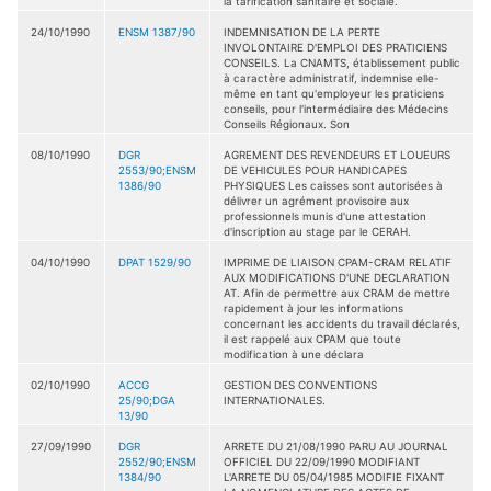
la tarification sanitaire et sociale.
24/10/1990
ENSM 1387/90
INDEMNISATION DE LA PERTE
INVOLONTAIRE D'EMPLOI DES PRATICIENS
CONSEILS. La CNAMTS, établissement public
à caractère administratif, indemnise elle-
même en tant qu'employeur les praticiens
conseils, pour l'intermédiaire des Médecins
Conseils Régionaux. Son
08/10/1990
DGR
AGREMENT DES REVENDEURS ET LOUEURS
2553/90;ENSM
DE VEHICULES POUR HANDICAPES
1386/90
PHYSIQUES Les caisses sont autorisées à
délivrer un agrément provisoire aux
professionnels munis d'une attestation
d'inscription au stage par le CERAH.
04/10/1990
DPAT 1529/90
IMPRIME DE LIAISON CPAM-CRAM RELATIF
AUX MODIFICATIONS D'UNE DECLARATION
AT. Afin de permettre aux CRAM de mettre
rapidement à jour les informations
concernant les accidents du travail déclarés,
il est rappelé aux CPAM que toute
modification à une déclara
02/10/1990
ACCG
GESTION DES CONVENTIONS
25/90;DGA
INTERNATIONALES.
13/90
27/09/1990
DGR
ARRETE DU 21/08/1990 PARU AU JOURNAL
2552/90;ENSM
OFFICIEL DU 22/09/1990 MODIFIANT
1384/90
L'ARRETE DU 05/04/1985 MODIFIE FIXANT