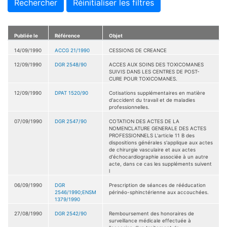
Rechercher
Réinitialiser les filtres
Publiée le
Référence
Objet
14/09/1990
ACCG 21/1990
CESSIONS DE CREANCE
12/09/1990
DGR 2548/90
ACCES AUX SOINS DES TOXICOMANES
SUIVIS DANS LES CENTRES DE POST-
CURE POUR TOXICOMANES.
12/09/1990
DPAT 1520/90
Cotisations supplémentaires en matière
d'accident du travail et de maladies
professionnelles.
07/09/1990
DGR 2547/90
COTATION DES ACTES DE LA
NOMENCLATURE GENERALE DES ACTES
PROFESSIONNELS L'article 11 B des
dispositions générales s'applique aux actes
de chirurgie vasculaire et aux actes
d'échocardiographie associée à un autre
acte, dans ce cas les suppléments suivent
l
06/09/1990
DGR
Prescription de séances de rééducation
2546/1990;ENSM
périnéo-sphinctérienne aux accouchées.
1379/1990
27/08/1990
DGR 2542/90
Remboursement des honoraires de
surveillance médicale effectuée à