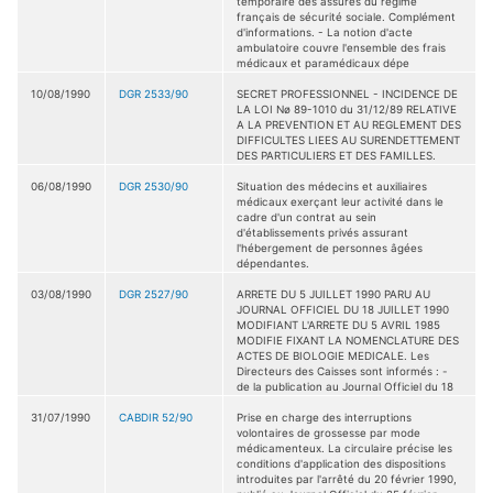
temporaire des assurés du régime
français de sécurité sociale. Complément
d'informations. - La notion d'acte
ambulatoire couvre l'ensemble des frais
médicaux et paramédicaux dépe
10/08/1990
DGR 2533/90
SECRET PROFESSIONNEL - INCIDENCE DE
LA LOI Nø 89-1010 du 31/12/89 RELATIVE
A LA PREVENTION ET AU REGLEMENT DES
DIFFICULTES LIEES AU SURENDETTEMENT
DES PARTICULIERS ET DES FAMILLES.
06/08/1990
DGR 2530/90
Situation des médecins et auxiliaires
médicaux exerçant leur activité dans le
cadre d'un contrat au sein
d'établissements privés assurant
l'hébergement de personnes âgées
dépendantes.
03/08/1990
DGR 2527/90
ARRETE DU 5 JUILLET 1990 PARU AU
JOURNAL OFFICIEL DU 18 JUILLET 1990
MODIFIANT L'ARRETE DU 5 AVRIL 1985
MODIFIE FIXANT LA NOMENCLATURE DES
ACTES DE BIOLOGIE MEDICALE. Les
Directeurs des Caisses sont informés : -
de la publication au Journal Officiel du 18
31/07/1990
CABDIR 52/90
Prise en charge des interruptions
volontaires de grossesse par mode
médicamenteux. La circulaire précise les
conditions d'application des dispositions
introduites par l'arrêté du 20 février 1990,