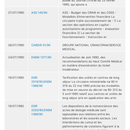
publié au Journal Officiel du 25 février
1990, qui ajoute a
27/07/1990
ASS 145/90
ASS - Budget des CRAM et des CGSS -
Modalités d'intervention financière La
circulaire traite successivement de : 1) La
section des opérations en capital -
autorisations de programme - évaluation
financière 2) La section de
fonctionnement - instruction et
26/07/1990
CABDIR 51/90
GROUPE NATIONAL CRAM/CPAM/SERVICE
MEDICAL.
24/07/1990
ENSM 1371/90
Actualisation de Juin 1990, des
recommandations du Haut Comité Médical
en matière d'exonération du ticket
modérateur.
19/07/1990
DGR
Tarification des unités et centres de long
2519/90;ENSM
séjour La circulaire ministérielle nø 90 H
1368/90
376 du 22 mai 1990 précise les modalités
de mise en oeuvre du décret nø 90-313 du
5 avril 1990 relatif aux centres et unités de
long séjour pris en application des artic
19/07/1990
DGR
Les dispositions de la nomenclature des
2520/90;ENSM
actes de biologie médicale sont
1369/90
opposables aux relations entre les
laboratoires et les assurés sociaux. Les
interdictions de cumul et les
plafonnements de cotations figurant à la