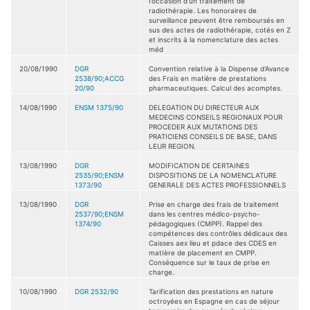
l'occasion d'un traitement de
radiothérapie. Les honoraires de
surveillance peuvent être remboursés en
sus des actes de radiothérapie, cotés en Z
et inscrits à la nomenclature des actes
méd
20/08/1990
DGR
Convention relative à la Dispense d'Avance
2538/90;ACCG
des Frais en matière de prestations
20/90
pharmaceutiques. Calcul des acomptes.
14/08/1990
ENSM 1375/90
DELEGATION DU DIRECTEUR AUX
MEDECINS CONSEILS REGIONAUX POUR
PROCEDER AUX MUTATIONS DES
PRATICIENS CONSEILS DE BASE, DANS
LEUR REGION.
13/08/1990
DGR
MODIFICATION DE CERTAINES
2535/90;ENSM
DISPOSITIONS DE LA NOMENCLATURE
1373/90
GENERALE DES ACTES PROFESSIONNELS
13/08/1990
DGR
Prise en charge des frais de traitement
2537/90;ENSM
dans les centres médico-psycho-
1374/90
pédagogiques (CMPP). Rappel des
compétences des contrôles dédicaux des
Caisses aex lieu et pdace des CDES en
matIère de placement en CMPP.
Conséquence sur le taux de prise en
charge.
10/08/1990
DGR 2532/90
Tarification des prestations en nature
octroyées en Espagne en cas de séjour