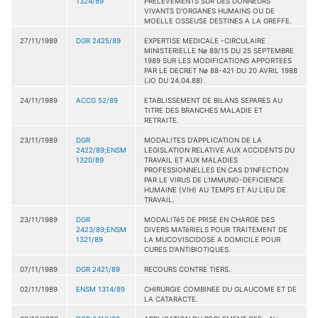
1324/89
PRELEVEMENTS SUR DES DONNEURS
VIVANTS D'ORGANES HUMAINS OU DE
MOELLE OSSEUSE DESTINES A LA GREFFE.
27/11/1989
DGR 2425/89
EXPERTISE MEDICALE -CIRCULAIRE
MINISTERIELLE Nø 89/15 DU 25 SEPTEMBRE
1989 SUR LES MODIFICATIONS APPORTEES
PAR LE DECRET Nø 88-421 DU 20 AVRIL 1988
(JO DU 24.04.88).
24/11/1989
ACCG 52/89
ETABLISSEMENT DE BILANS SEPARES AU
TITRE DES BRANCHES MALADIE ET
RETRAITE.
23/11/1989
DGR
MODALITES D'APPLICATION DE LA
2422/89;ENSM
LEGISLATION RELATIVE AUX ACCIDENTS DU
1320/89
TRAVAIL ET AUX MALADIES
PROFESSIONNELLES EN CAS D'INFECTION
PAR LE VIRUS DE L'IMMUNO-DEFICIENCE
HUMAINE (VIH) AU TEMPS ET AU LIEU DE
TRAVAIL.
23/11/1989
DGR
MODALITéS DE PRISE EN CHARGE DES
2423/89;ENSM
DIVERS MATéRIELS POUR TRAITEMENT DE
1321/89
LA MUCOVISCIDOSE A DOMICILE POUR
CURES D'ANTIBIOTIQUES.
07/11/1989
DGR 2421/89
RECOURS CONTRE TIERS.
02/11/1989
ENSM 1314/89
CHIRURGIE COMBINEE DU GLAUCOME ET DE
LA CATARACTE.