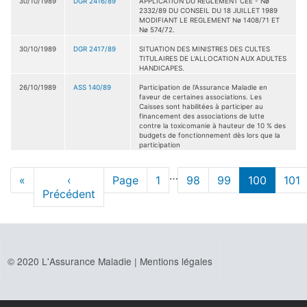
30/10/1989
DGR 2416/89
APPLICATION DU REGLEMENT CEE - Nø
2332/89 DU CONSEIL DU 18 JUILLET 1989
MODIFIANT LE REGLEMENT Nø 1408/71 ET
Nø 574/72.
30/10/1989
DGR 2417/89
SITUATION DES MINISTRES DES CULTES
TITULAIRES DE L'ALLOCATION AUX ADULTES
HANDICAPES.
26/10/1989
ASS 140/89
Participation de l'Assurance Maladie en
faveur de certaines associations. Les
Caisses sont habilitées à participer au
financement des associations de lutte
contre la toxicomanie à hauteur de 10 % des
budgets de fonctionnement dès lors que la
participation
Pagination
…
Première
«
Page
‹
Page
Page
1
Page
98
Page
99
page
100
Pag
101
page
Précédent
précédente
actuelle
© 2020 L'Assurance Maladie |
Mentions légales