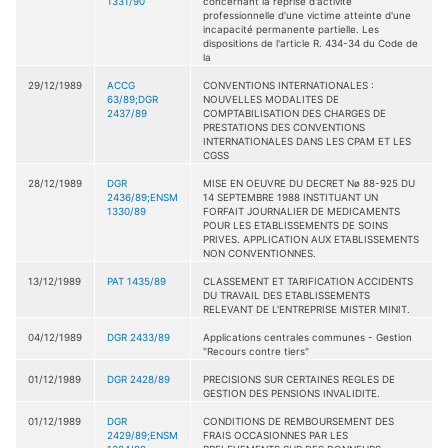
1331/90
concernant la reprise d'activité
professionnelle d'une victime atteinte d'une
incapacité permanente partielle. Les
dispositions de l'article R. 434-34 du Code de
la
29/12/1989
ACCG
CONVENTIONS INTERNATIONALES :
63/89;DGR
NOUVELLES MODALITES DE
2437/89
COMPTABILISATION DES CHARGES DE
PRESTATIONS DES CONVENTIONS
INTERNATIONALES DANS LES CPAM ET LES
CGSS
28/12/1989
DGR
MISE EN OEUVRE DU DECRET Nø 88-925 DU
2436/89;ENSM
14 SEPTEMBRE 1988 INSTITUANT UN
1330/89
FORFAIT JOURNALIER DE MEDICAMENTS
POUR LES ETABLISSEMENTS DE SOINS
PRIVES. APPLICATION AUX ETABLISSEMENTS
NON CONVENTIONNES.
13/12/1989
PAT 1435/89
CLASSEMENT ET TARIFICATION ACCIDENTS
DU TRAVAIL DES ETABLISSEMENTS
RELEVANT DE L'ENTREPRISE MISTER MINIT.
04/12/1989
DGR 2433/89
Applications centrales communes - Gestion
"Recours contre tiers"
01/12/1989
DGR 2428/89
PRECISIONS SUR CERTAINES REGLES DE
GESTION DES PENSIONS INVALIDITE.
01/12/1989
DGR
CONDITIONS DE REMBOURSEMENT DES
2429/89;ENSM
FRAIS OCCASIONNES PAR LES