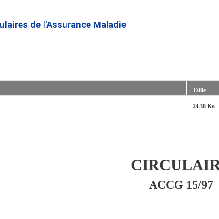
Aller
au
culaires de l'Assurance Maladie
contenu
principal
Taille
24.38 Ko
CIRCULAI
ACCG 15/97