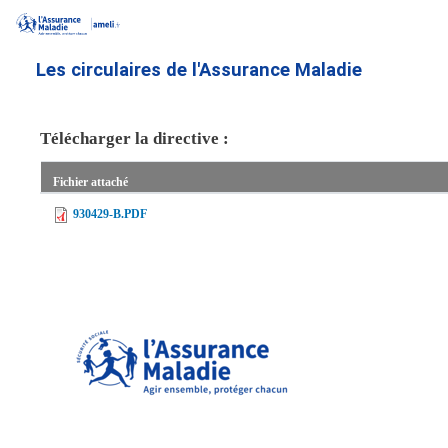
Aller
au
contenu
Les circulaires de l'Assurance Maladie
principal
Télécharger la directive :
Fichier attaché
930429-B.PDF