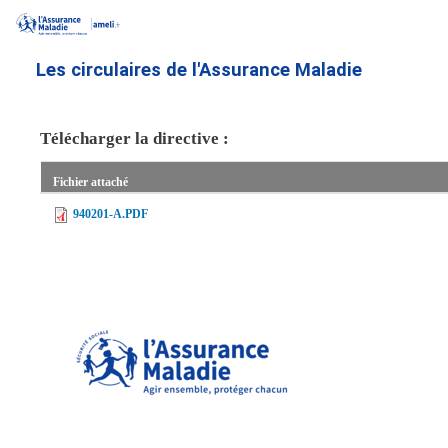
Aller
au
contenu
Les circulaires de l'Assurance Maladie
principal
Télécharger la directive :
Fichier attaché
940201-A.PDF