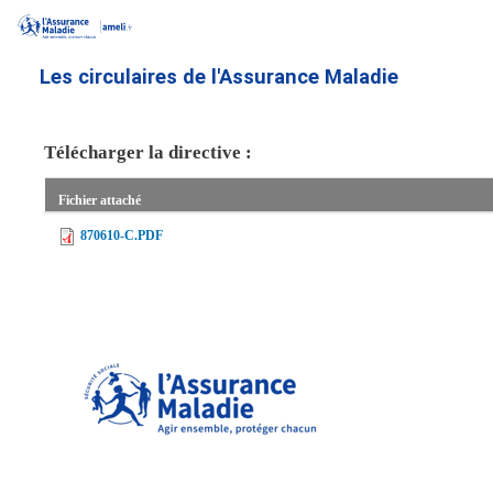
Aller
au
contenu
Les circulaires de l'Assurance Maladie
principal
Télécharger la directive :
Fichier attaché
870610-C.PDF