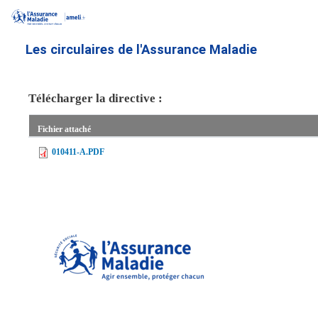
Aller
au
contenu
Les circulaires de l'Assurance Maladie
principal
Télécharger la directive :
Fichier attaché
010411-A.PDF