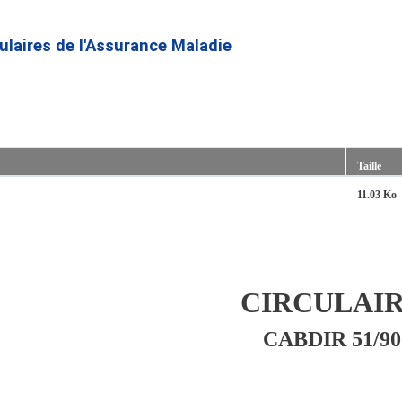
Aller
au
culaires de l'Assurance Maladie
contenu
principal
Taille
11.03 Ko
CIRCULAI
CABDIR 51/90