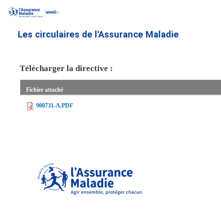
Aller
au
contenu
Les circulaires de l'Assurance Maladie
principal
Télécharger la directive :
Fichier attaché
900731-A.PDF