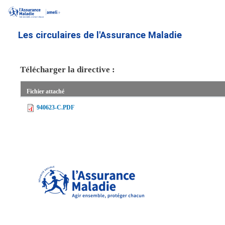
Aller
au
contenu
Les circulaires de l'Assurance Maladie
principal
Télécharger la directive :
Fichier attaché
940623-C.PDF