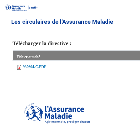
Aller
au
contenu
Les circulaires de l'Assurance Maladie
principal
Télécharger la directive :
Fichier attaché
930604-C.PDF