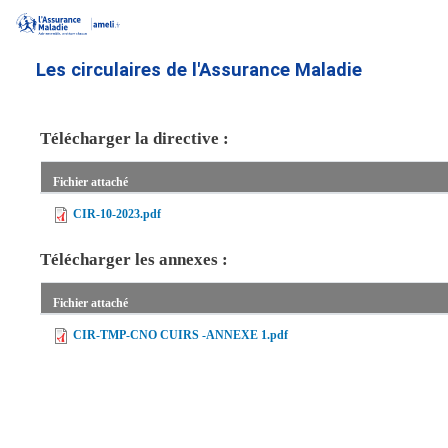
Aller
au
contenu
Les circulaires de l'Assurance Maladie
principal
Télécharger la directive :
Fichier attaché
CIR-10-2023.pdf
Télécharger les annexes :
Fichier attaché
CIR-TMP-CNO CUIRS -ANNEXE 1.pdf