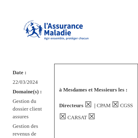
Date :
22/03/2024
à Mesdames et Messieurs les :
Domaine(s) :
Gestion du
☒
☒
Directeurs
|
CPAM
CGSS
dossier client
☒
☒
assures
CARSAT
Gestion des
revenus de