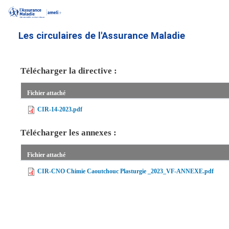
Aller
au
contenu
Les circulaires de l'Assurance Maladie
principal
Télécharger la directive :
Fichier attaché
CIR-14-2023.pdf
Télécharger les annexes :
Fichier attaché
CIR-CNO Chimie Caoutchouc Plasturgie _2023_VF-ANNEXE.pdf