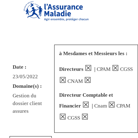
à Mesdames et Messieurs les :
☒
☒
Date :
Directeurs
|
CPAM
CGSS
23/05/2022
☒
☒
CNAM
Domaine(s) :
Directeur Comptable et
Gestion du
☒
☒
dossier client
Financier
|
Cnam
CPAM
assures
☒
☒
CGSS