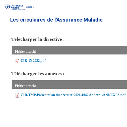
Aller
au
contenu
Les circulaires de l'Assurance Maladie
principal
Télécharger la directive :
Fichier attaché
CIR-15-2022.pdf
Télécharger les annexes :
Fichier attaché
CIR-TMP-Présentation du décret n°2021-1642 Annexe1-ANNEXES.pdf