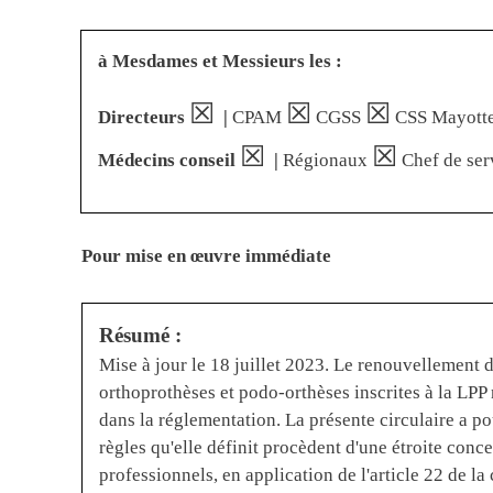
à Mesdames et Messieurs les :
☒
☒
☒
Directeurs
|
CPAM
CGSS
CSS Mayott
☒
☒
Médecins conseil
|
Régionaux
Chef de ser
Pour mise en œuvre immédiate
Résumé :
Mise à jour le 18 juillet 2023. Le renouvellement d
orthoprothèses et podo-orthèses inscrites à la LPP n
dans la réglementation. La présente circulaire a pou
règles qu'elle définit procèdent d'une étroite conc
professionnels, en application de l'article 22 de l