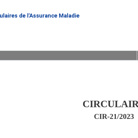
Aller
au
culaires de l'Assurance Maladie
contenu
principal
CIRCULAI
CIR-21/2023