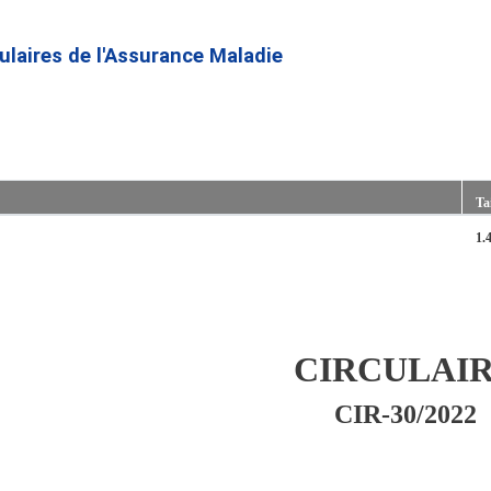
Aller
au
culaires de l'Assurance Maladie
contenu
principal
Tai
1.
CIRCULAI
CIR-30/2022