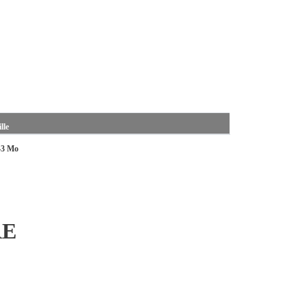
lle
43 Mo
RE