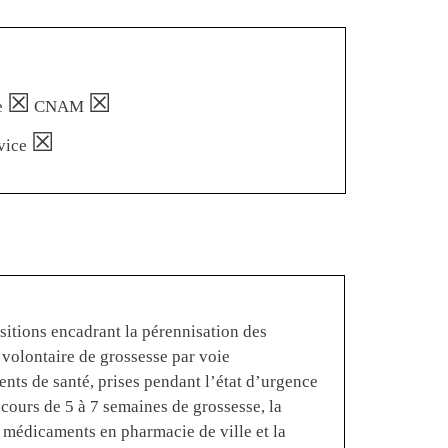
☒
☒
e
CNAM
☒
vice
sitions encadrant la pérennisation des
n volontaire de grossesse par voie
nts de santé, prises pendant l’état d’urgence
ecours de 5 à 7 semaines de grossesse, la
s médicaments en pharmacie de ville et la