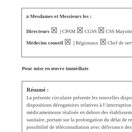
à Mesdames et Messieurs les :
☒
☒
☒
Directeurs
|
CPAM
CGSS
CSS Mayott
☒
☒
Médecins conseil
|
Régionaux
Chef de ser
Pour mise en œuvre immédiate
Résumé :
La présente circulaire présente les nouvelles dispo
dispositions dérogatoires relatives à l’interruptio
médicamenteuse réalisée en dehors des établisseme
sanitaire, portant sur la prolongation du délai de r
possibilité de téléconsultation avec délivrance de