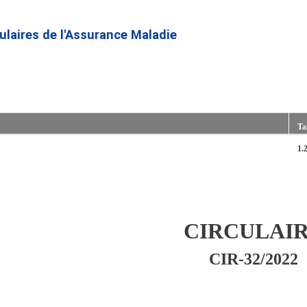
Aller
au
culaires de l'Assurance Maladie
contenu
principal
Tai
1.
CIRCULAI
CIR-32/2022