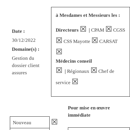
à Mesdames et Messieurs les :
☒
☒
Directeurs
|
CPAM
CGSS
Date :
☒
☒
30/12/2022
CSS Mayotte
CARSAT
Domaine(s) :
☒
Gestion du
Médecins conseil
dossier client
☒
☒
|
Régionaux
Chef de
assures
☒
service
Pour mise en œuvre
immédiate
☒
Nouveau