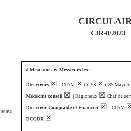
CIRCULAI
CIR-8/2023
à Mesdames et Messieurs les :
☒
☒
☒
Directeurs
|
CPAM
CGSS
CSS Mayott
☒
☒
Médecins conseil
|
Régionaux
Chef de ser
☒
Directeur Comptable et Financier
|
CPAM
 sante
☒
DCGDR