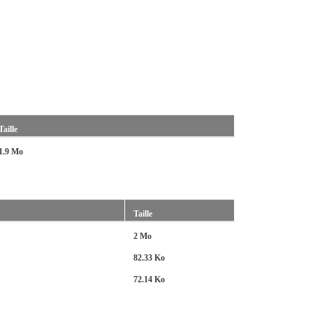
Taille
1.9 Mo
Taille
2 Mo
82.33 Ko
72.14 Ko