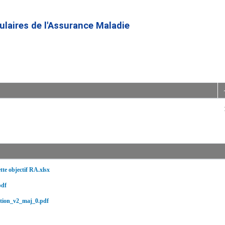
Aller
au
culaires de l'Assurance Maladie
contenu
principal
 objectif RA.xlsx
pdf
ation_v2_maj_0.pdf