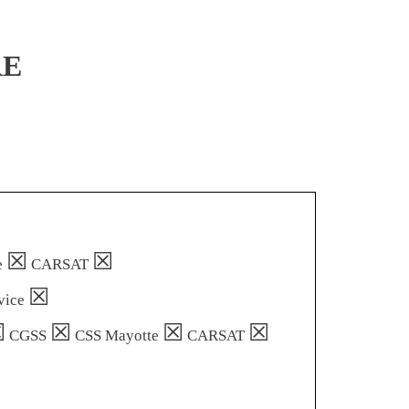
RE
☒
☒
e
CARSAT
☒
vice
☒
☒
☒
☒
CGSS
CSS Mayotte
CARSAT