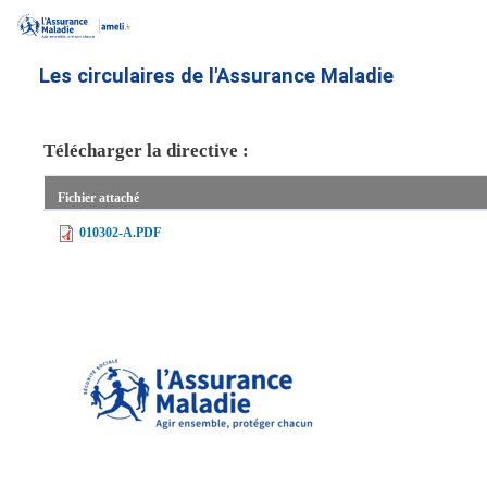
Aller
au
contenu
Les circulaires de l'Assurance Maladie
principal
Télécharger la directive :
Fichier attaché
010302-A.PDF