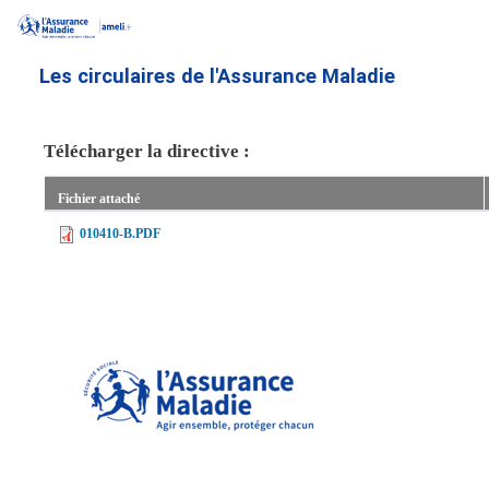
Aller
au
contenu
Les circulaires de l'Assurance Maladie
principal
Télécharger la directive :
Fichier attaché
010410-B.PDF