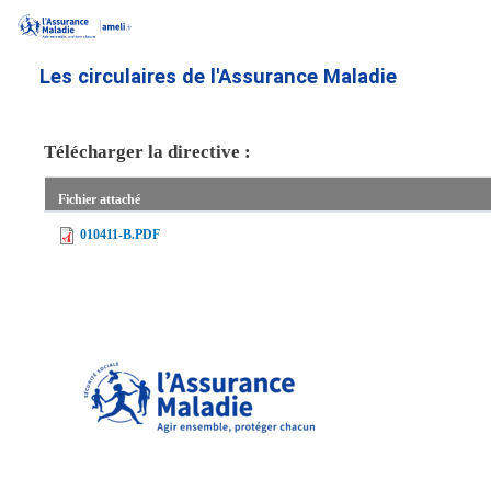
Aller
au
contenu
Les circulaires de l'Assurance Maladie
principal
Télécharger la directive :
Fichier attaché
010411-B.PDF