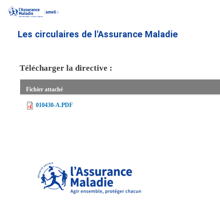
Aller
au
contenu
Les circulaires de l'Assurance Maladie
principal
Télécharger la directive :
Fichier attaché
010430-A.PDF