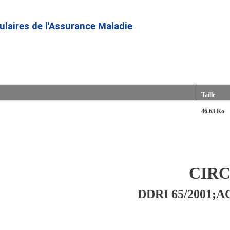
Aller
au
culaires de l'Assurance Maladie
contenu
principal
Taille
46.63 Ko
CIR
DDRI 65/2001;AC