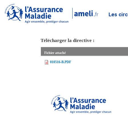
Les cir
Télécharger la directive :
Fichier attaché
010516-B.PDF