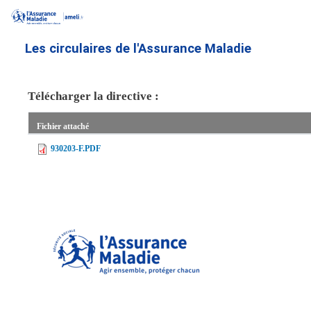
Aller
au
contenu
Les circulaires de l'Assurance Maladie
principal
Télécharger la directive :
Fichier attaché
930203-F.PDF