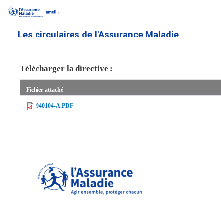
Aller
au
contenu
Les circulaires de l'Assurance Maladie
principal
Télécharger la directive :
Fichier attaché
940104-A.PDF