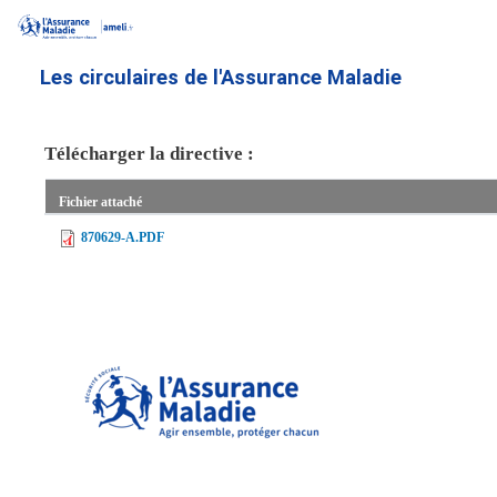
Aller
au
contenu
Les circulaires de l'Assurance Maladie
principal
Télécharger la directive :
Fichier attaché
870629-A.PDF