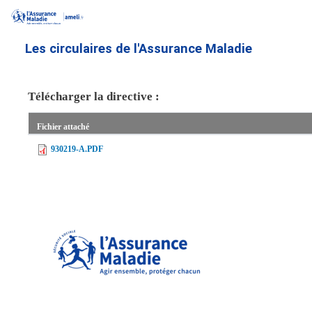
Aller
au
contenu
Les circulaires de l'Assurance Maladie
principal
Télécharger la directive :
Fichier attaché
930219-A.PDF