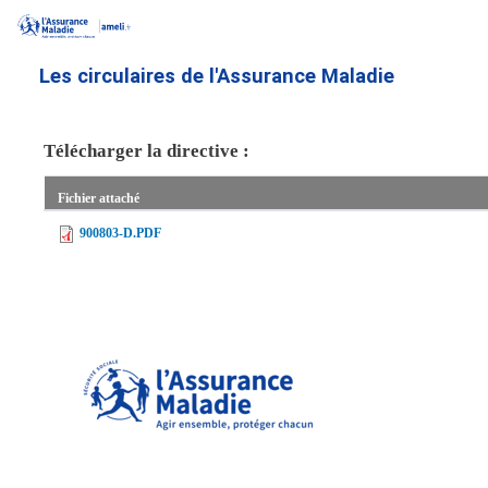
Aller
au
contenu
Les circulaires de l'Assurance Maladie
principal
Télécharger la directive :
Fichier attaché
900803-D.PDF