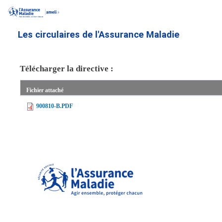
Aller
au
contenu
Les circulaires de l'Assurance Maladie
principal
Télécharger la directive :
Fichier attaché
900810-B.PDF