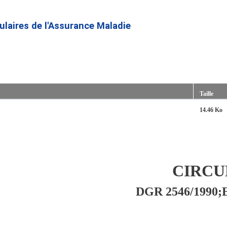
Aller
au
culaires de l'Assurance Maladie
contenu
principal
Taille
14.46 Ko
CIRCU
DGR 2546/1990;