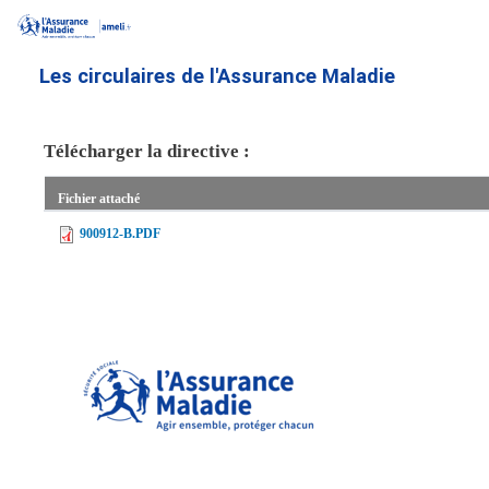
Aller
au
contenu
Les circulaires de l'Assurance Maladie
principal
Télécharger la directive :
Fichier attaché
900912-B.PDF