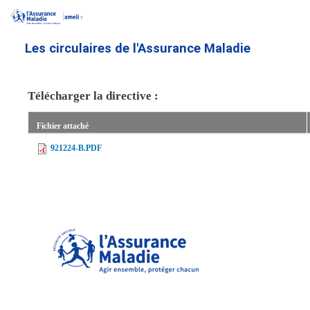
Aller
au
contenu
Les circulaires de l'Assurance Maladie
principal
Télécharger la directive :
Fichier attaché
921224-B.PDF