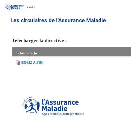
Aller
au
contenu
Les circulaires de l'Assurance Maladie
principal
Télécharger la directive :
Fichier attaché
930322-A.PDF