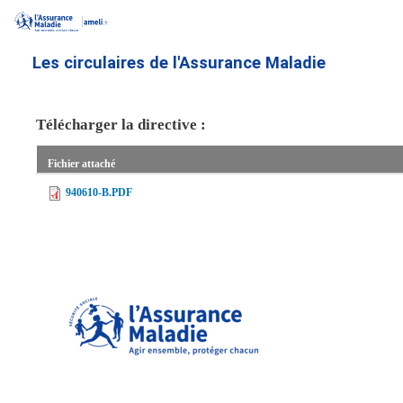
Aller
au
contenu
Les circulaires de l'Assurance Maladie
principal
Télécharger la directive :
Fichier attaché
940610-B.PDF