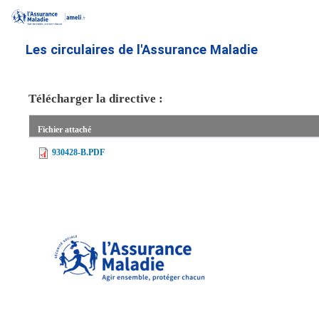
Aller
au
contenu
Les circulaires de l'Assurance Maladie
principal
Télécharger la directive :
Fichier attaché
930428-B.PDF