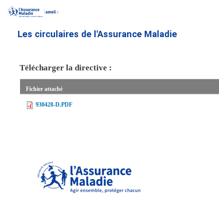
Aller
au
contenu
Les circulaires de l'Assurance Maladie
principal
Télécharger la directive :
Fichier attaché
930428-D.PDF