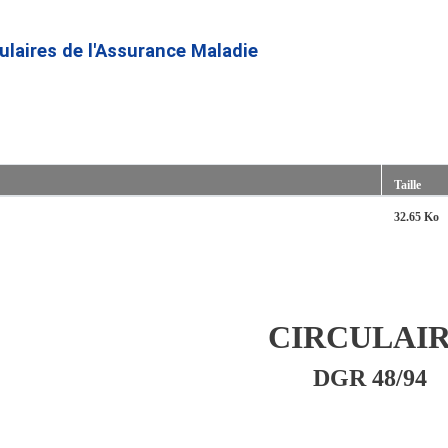
Aller
au
culaires de l'Assurance Maladie
contenu
principal
Taille
32.65 Ko
CIRCULAI
DGR 48/94